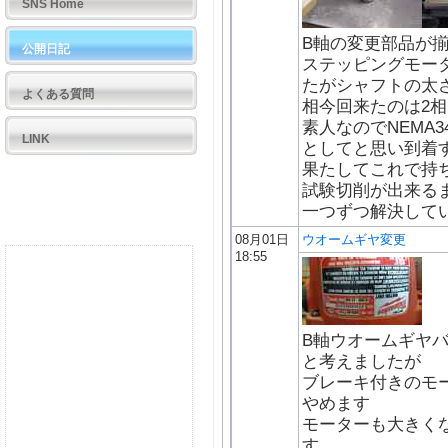
SNS Home
B軸の変更部品が
公開日記
ステッピングモータ
たがシャフトの太
よくある質問
相今回来たのは2
素人なのでNEMA
LINK
としてと思い到着
果たしてこれで持
試験切削が出来る
一つずつ解決してい
08月01日
ウオームギヤ変更
18:55
B軸ウオームギヤ
と考えましたが
ブレーキ付きのモ
やめます
モーターも大きく
す