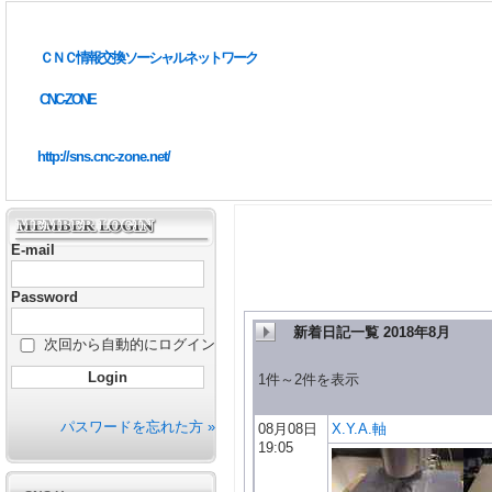
ＣＮＣ情報交換ソーシャルネットワーク
CNC-ZONE
http://sns.cnc-zone.net/
E-mail
Password
新着日記一覧 2018年8月
次回から自動的にログイン
1件～2件を表示
パスワードを忘れた方 »
08月08日
X.Y.A.軸
19:05