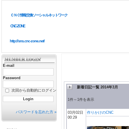
ＣＮＣ情報交換ソーシャルネットワーク
CNC-ZONE
http://sns.cnc-zone.net/
E-mail
Password
新着日記一覧 2014年3月
次回から自動的にログイン
1件～1件を表示
パスワードを忘れた方 »
03月02日
作りかけのCNC
00:29