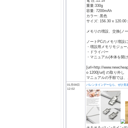
電 圧:11.1v
重量:330g
容量: 7200mAh
カラー: 黒色
サイズ: 156.30 x 120.00 
メモリの増設、交換(ノー
ノートPCのメモリ増設
・増設用メモリモジュー
・ドライバー
・マニュアル(本体を開け
[url=http://www.newche
o 1200[/url] の取り外し
マニュアルの手順では、ま
01月09日
バレンタインデーなら、ぜひ見
12:02
そろそろバレンタインデ