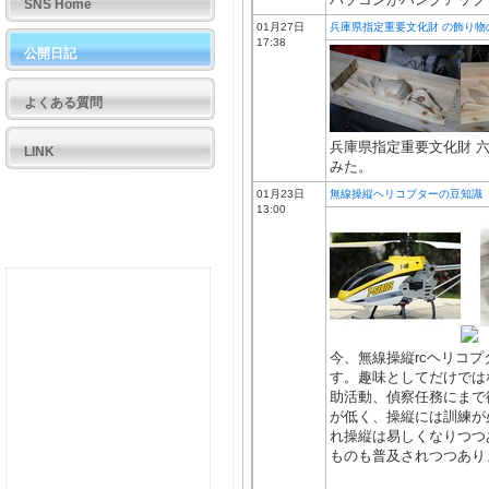
SNS Home
01月27日
兵庫県指定重要文化財 の飾り物
17:38
公開日記
よくある質問
兵庫県指定重要文化財 
LINK
みた。
01月23日
無線操縦ヘリコプターの豆知識
13:00
今、無線操縦rcヘリコ
す。趣味としてだけでは
助活動、偵察任務にまで
が低く、操縦には訓練が
れ操縦は易しくなりつつ
ものも普及されつつあり