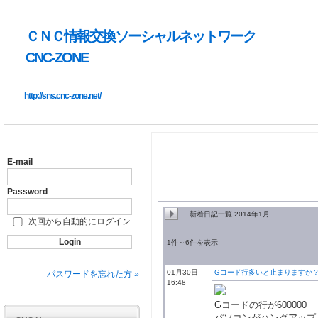
ＣＮＣ情報交換ソーシャルネットワーク
CNC-ZONE
http://sns.cnc-zone.net/
E-mail
Password
新着日記一覧 2014年1月
次回から自動的にログイン
1件～6件を表示
01月30日
Gコード行多いと止まりますか
パスワードを忘れた方 »
16:48
Gコードの行が600000
パソコンがハングアップ