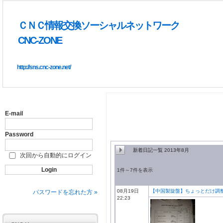
ＣＮＣ情報交換ソーシャルネットワーク
CNC-ZONE
http://sns.cnc-zone.net/
E-mail
Password
新着日記一覧 2013年8月
次回から自動的にログイン
1件～7件を表示
08月19日
【中国製旋盤】ちょっとだけ調
パスワードを忘れた方 »
22:23