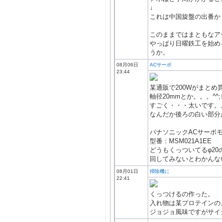
↓
これは中国旋盤の出番か
このままではまともなア
やっぱり日曜鉄工を始め
うか。
08月06日
ACサーボ
23:44
某通販で200Wがまと
軸径20mmとか。。。^
すごく・・・太いです。
なんだか後ろの白い部分
パナソニックACサーボ
型番：MSM021A1EE
どうもくっついてるφ2
回してみないとわかんない
08月01日
掃除機に
22:41
くっつけるの作った。
入れ物は某プロテインの
ジョジョ風味ですがサイ