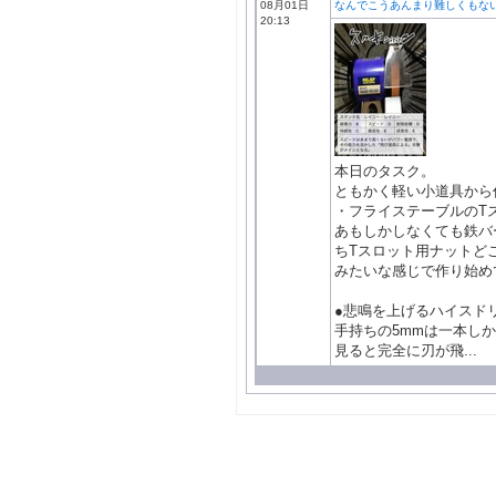
08月01日
なんでこうあんまり難しくもな
20:13
本日のタスク。
ともかく軽い小道具から
・フライステーブルのT
あもしかしなくても鉄バ
ちTスロット用ナットど
みたいな感じで作り始め
●悲鳴を上げるハイスド
手持ちの5mmは一本し
見ると完全に刃が飛...