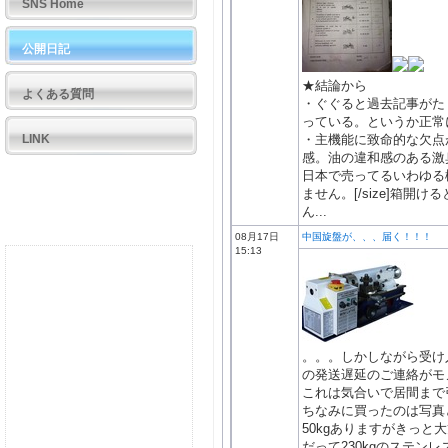
SNS Home
公開日記
★結論から
よくある質問
・ぐぐると過去記事がた
っている。というか正常に
LINK
・主機能に致命的な欠点
感。油の違和感のある激
日本で売ってるいわゆる機械油
ません。[/size]箱
ん...
08月17日
中国旋盤が、、、届く！！！
15:13
。。。しかしながら受け
の発送遅延のご連絡がモ
これは気合いで居間まで
ちなみに買ったのは写真
50kgありますがきっと
だって230kgのステン